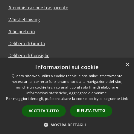
Amministrazione trasparente
Whistleblowing
Albo pretorio
Delibera di Giunta
Delibera di Consiglio
×
Informazioni sui cookie
Determine
Questo sito web utilizza cookie tecnici e assimilati strettamente
necessari al corretto funzionamento e alla navigazione del sito,
nonché un cookie tecnico analitico al solo fine di elaborare
informazioni statistiche, aggregate e anonime.
RSS
Copyright © 2026 • Comune di
Per maggiori dettagli, può consultare la cookie policy al seguente
Link
Accessibilità
Vigolo • Powered by
Privacy
Municipium
Accesso
•
RIFIUTA TUTTO
ACCETTA TUTTO
Cookie
redazione
Mappa del sito
MOSTRA DETTAGLI