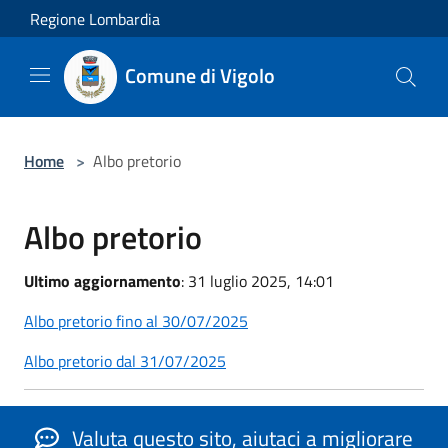
Salta al contenuto principale
Regione Lombardia
Comune di Vigolo
Home
>
Albo pretorio
Albo pretorio
Ultimo aggiornamento
: 31 luglio 2025, 14:01
Albo pretorio fino al 30/07/2025
Albo pretorio dal 31/07/2025
Valuta questo sito, aiutaci a migliorare