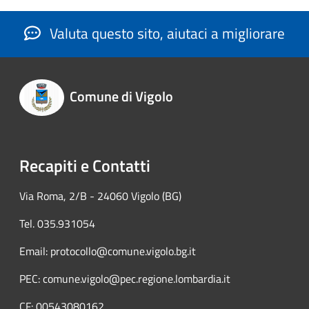
Valuta questo sito, aiutaci a migliorare
Comune di Vigolo
Recapiti e Contatti
Via Roma, 2/B - 24060 Vigolo (BG)
Tel. 035.931054
Email: protocollo@comune.vigolo.bg.it
PEC: comune.vigolo@pec.regione.lombardia.it
CF: 00543080162