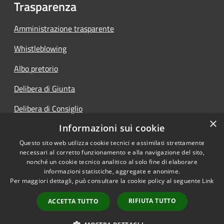
Trasparenza
Amministrazione trasparente
Whistleblowing
Albo pretorio
Delibera di Giunta
Delibera di Consiglio
×
Informazioni sui cookie
Determine
Questo sito web utilizza cookie tecnici e assimilati strettamente
necessari al corretto funzionamento e alla navigazione del sito,
nonché un cookie tecnico analitico al solo fine di elaborare
informazioni statistiche, aggregate e anonime.
RSS
Copyright © 2026 • Comune di
Per maggiori dettagli, può consultare la cookie policy al seguente
Link
Accessibilità
Vigolo • Powered by
Privacy
Municipium
Accesso
•
RIFIUTA TUTTO
ACCETTA TUTTO
Cookie
redazione