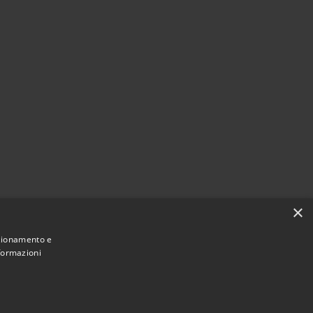
×
nzionamento e
nformazioni