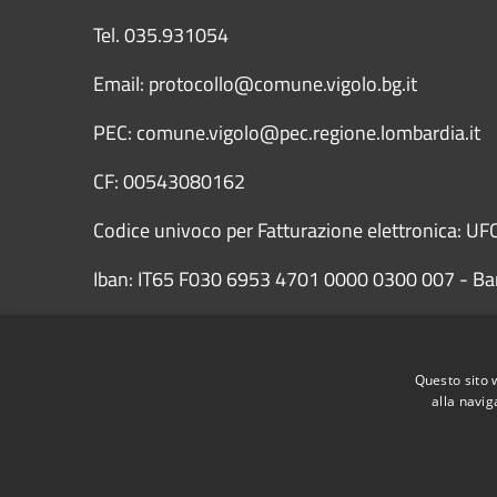
Tel. 035.931054
Email: protocollo@comune.vigolo.bg.it
PEC: comune.vigolo@pec.regione.lombardia.it
CF: 00543080162
Codice univoco per Fatturazione elettronica: UFC
Iban: IT65 F030 6953 4701 0000 0300 007 - Ba
Questo sito 
alla navig
Dichiarazione di accessibilità AgID