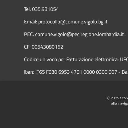
Tel. 035.931054
Email: protocollo@comune.vigolo.bg.it
PEC: comune.vigolo@pec.regione.lombardia.it
CF: 00543080162
Codice univoco per Fatturazione elettronica: UFC
Iban: IT65 F030 6953 4701 0000 0300 007 - Ba
Questo sito 
alla navig
Dichiarazione di accessibilità AgID