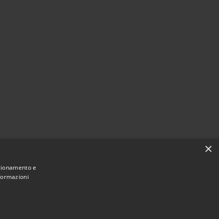
×
nzionamento e
nformazioni