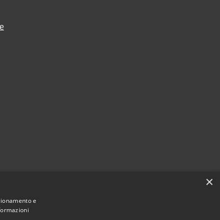
e
×
nzionamento e
nformazioni