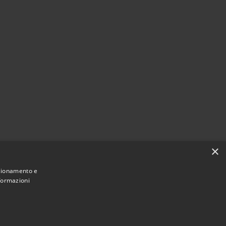
×
nzionamento e
nformazioni