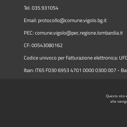
Tel. 035.931054
Email: protocollo@comune.vigolo.bg.it
PEC: comune.vigolo@pec.regione.lombardia.it
CF: 00543080162
Codice univoco per Fatturazione elettronica: UFC
Iban: IT65 F030 6953 4701 0000 0300 007 - Ba
Questo sito 
alla navig
Dichiarazione di accessibilità AgID