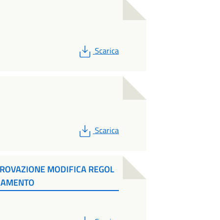
PDF
Scarica
PDF
Scarica
PROVAZIONE MODIFICA REGOL
LAMENTO
PDF