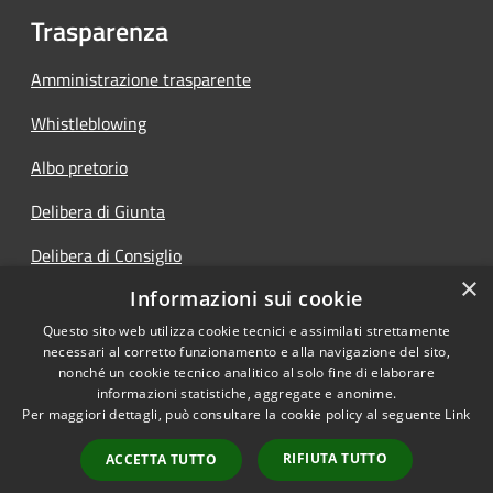
Trasparenza
Amministrazione trasparente
Whistleblowing
Albo pretorio
Delibera di Giunta
Delibera di Consiglio
×
Informazioni sui cookie
Determine
Questo sito web utilizza cookie tecnici e assimilati strettamente
necessari al corretto funzionamento e alla navigazione del sito,
nonché un cookie tecnico analitico al solo fine di elaborare
informazioni statistiche, aggregate e anonime.
RSS
Copyright © 2026 • Comune di
Per maggiori dettagli, può consultare la cookie policy al seguente
Link
Accessibilità
Vigolo • Powered by
Privacy
Municipium
Accesso
•
RIFIUTA TUTTO
ACCETTA TUTTO
Cookie
redazione