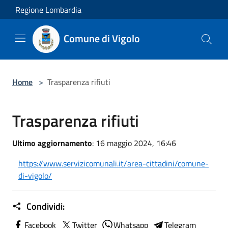
Salta al contenuto principale
Regione Lombardia
Comune di Vigolo
Home
>
Trasparenza rifiuti
Trasparenza rifiuti
Ultimo aggiornamento
: 16 maggio 2024, 16:46
https://www.servizicomunali.it/area-cittadini/comune-
di-vigolo/
Condividi:
Facebook
Twitter
Whatsapp
Telegram