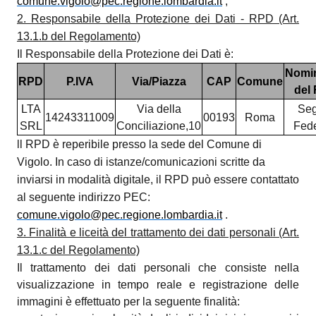
comune.vigolo@pec.regione.lombardia.it
;
2. Responsabile della Protezione dei Dati - RPD (Art.
13.1.b del Regolamento)
Il Responsabile della Protezione dei Dati è:
Nomin
RPD
P.IVA
Via/Piazza
CAP
Comune
del
LTA
Via della
Seg
14243311009
00193
Roma
SRL
Conciliazione,10
Fede
ll RPD è reperibile presso la sede del Comune di
Vigolo. In caso di istanze/comunicazioni scritte da
inviarsi in modalità digitale, il RPD può essere contattato
al seguente indirizzo
PEC:
comune.vigolo@pec.regione.lombardia.it
.
3. Finalità e liceità del trattamento dei dati personali (Art.
13.1.c del Regolamento)
Il trattamento dei dati personali che consiste nella
visualizzazione in tempo reale e registrazione delle
immagini è effettuato per la seguente finalità: