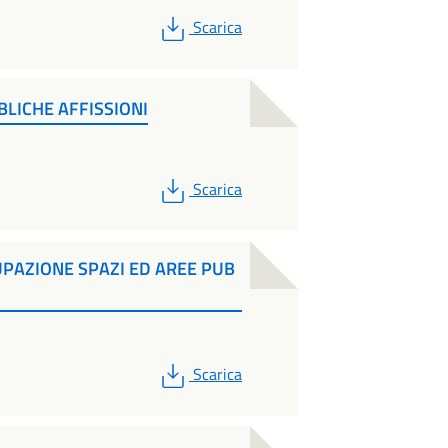
PDF
Scarica
LICHE AFFISSIONI
PDF
Scarica
PAZIONE SPAZI ED AREE PUB
PDF
Scarica