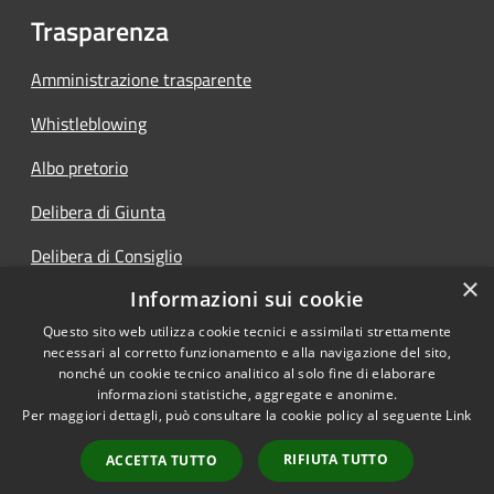
Trasparenza
Amministrazione trasparente
Whistleblowing
Albo pretorio
Delibera di Giunta
Delibera di Consiglio
×
Informazioni sui cookie
Determine
Questo sito web utilizza cookie tecnici e assimilati strettamente
necessari al corretto funzionamento e alla navigazione del sito,
nonché un cookie tecnico analitico al solo fine di elaborare
informazioni statistiche, aggregate e anonime.
RSS
Copyright © 2026 • Comune di
Per maggiori dettagli, può consultare la cookie policy al seguente
Link
Accessibilità
Vigolo • Powered by
Privacy
Municipium
Accesso
•
RIFIUTA TUTTO
ACCETTA TUTTO
Cookie
redazione